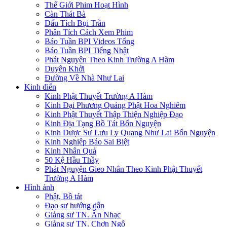
Thế Giới Phim Hoạt Hình
Càn Thát Bà
Dấu Tích Bụi Trần
Phân Tích Cách Xem Phim
Báo Tuần BPI Videos Tổng
Báo Tuần BPI Tiếng Nhật
Phát Nguyện Theo Kinh Trường A Hàm
Duyên Khởi
Đường Về Nhà Như Lai
Kinh điển
Kinh Phật Thuyết Trường A Hàm
Kinh Đại Phương Quảng Phật Hoa Nghiêm
Kinh Phật Thuyết Thập Thiện Nghiệp Đạo
Kinh Địa Tạng Bồ Tát Bổn Nguyện
Kinh Dược Sư Lưu Ly Quang Như Lai Bổn Nguyện
Kinh Nghiệp Báo Sai Biệt
Kinh Nhân Quả
50 Kệ Hầu Thầy
Phát Nguyện Gieo Nhân Theo Kinh Phật Thuyết
Trường A Hàm
Hình ảnh
Phật, Bồ tát
Đạo sư hướng dẫn
Giảng sư TN. Ấn Nhạc
Giảng sư TN. Chơn Ngộ