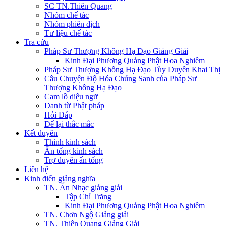
SC TN.Thiên Quang
Nhóm chế tác
Nhóm phiên dịch
Tư liệu chế tác
Tra cứu
Pháp Sư Thượng Không Hạ Đạo Giảng Giải
Kinh Đại Phương Quảng Phật Hoa Nghiêm
Pháp Sư Thượng Không Hạ Đạo Tùy Duyên Khai Thị
Câu Chuyện Độ Hóa Chúng Sanh của Pháp Sư
Thượng Không Hạ Đạo
Cam lồ diệu ngữ
Danh từ Phật pháp
Hỏi Đáp
Để lại thắc mắc
Kết duyên
Thỉnh kinh sách
Ấn tống kinh sách
Trợ duyên ấn tống
Liên hệ
Kinh điển giảng nghĩa
TN. Ấn Nhạc giảng giải
Tập Chỉ Trăng
Kinh Đại Phương Quảng Phật Hoa Nghiêm
TN. Chơn Ngộ Giảng giải
TN. Thiên Quang Giảng Giải