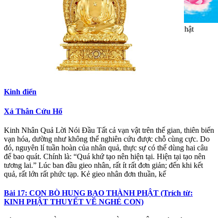
Khiến cho chúng sanh, đi vào biển trí tuệ của Đức Phật
Kinh điển
Xả Thân Cứu Hổ
Kinh Nhân Quả Lời Nói Đầu Tất cả vạn vật trên thế gian, thiên biến
vạn hóa, dường như không thể nghiên cứu được chỗ cùng cực. Do
đó, nguyên lí tuần hoàn của nhân quả, thực sự có thể dùng hai câu
để bao quát. Chính là: “Quá khứ tạo nên hiện tại. Hiện tại tạo nên
tương lai.” Lúc ban đầu gieo nhân, rất ít rất đơn giản; đến khi kết
quả, rất lớn rất phức tạp. Kẻ gieo nhân đơn thuần, kế
Bài 17: CON BÒ HUNG BẠO THÀNH PHẬT (Trích từ:
KINH PHẬT THUYẾT VỀ NGHÉ CON)