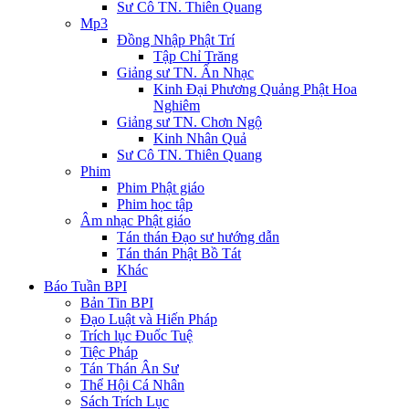
Sư Cô TN. Thiên Quang
Mp3
Đồng Nhập Phật Trí
Tập Chỉ Trăng
Giảng sư TN. Ấn Nhạc
Kinh Đại Phương Quảng Phật Hoa
Nghiêm
Giảng sư TN. Chơn Ngộ
Kinh Nhân Quả
Sư Cô TN. Thiên Quang
Phim
Phim Phật giáo
Phim học tập
Âm nhạc Phật giáo
Tán thán Đạo sư hướng dẫn
Tán thán Phật Bồ Tát
Khác
Báo Tuần BPI
Bản Tin BPI
Đạo Luật và Hiến Pháp
Trích lục Đuốc Tuệ
Tiệc Pháp
Tán Thán Ân Sư
Thể Hội Cá Nhân
Sách Trích Lục