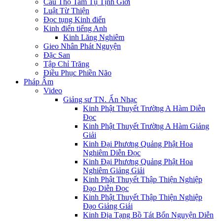
Cầu Thọ Tam Tụ Tịnh Giới
Luật Từ Thiện
Đọc tụng Kinh điển
Kinh điển tiếng Anh
Kinh Lăng Nghiêm
Gieo Nhân Phát Nguyện
Đặc San
Tập Chỉ Trăng
Điều Phục Phiền Não
Pháp Âm
Video
Giảng sư TN. Ấn Nhạc
Kinh Phật Thuyết Trường A Hàm Diễn
Đọc
Kinh Phật Thuyết Trường A Hàm Giảng
Giải
Kinh Đại Phương Quảng Phật Hoa
Nghiêm Diễn Đọc
Kinh Đại Phương Quảng Phật Hoa
Nghiêm Giảng Giải
Kinh Phật Thuyết Thập Thiện Nghiệp
Đạo Diễn Đọc
Kinh Phật Thuyết Thập Thiện Nghiệp
Đạo Giảng Giải
Kinh Địa Tạng Bồ Tát Bổn Nguyện Diễn