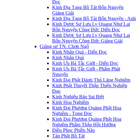
Đọc
Kinh Địa Tạng Bồ Tát Bổn Nguyện
Giảng Giải
Kinh Địa Tạng Bồ Tát Bổn Nguyện - Anh
Kinh Dược Sư Lưu Ly Quang Như Lai
Bổn Nguyện Công Đức Diễn Đọc
Kinh Dược Sư Lưu Ly Quang Như Lai
Bổn Nguyện Công Đức Giảng Giải
Giảng sư TN. Chơn Ngộ
Kinh Nhân Quả - Diễn Đọc
Kinh Nhân Quả
Kinh Ưu Bà Tắc Giới - Diễn Đọc
Kinh Ưu Bà Tắc Giới - Phẩm Phát
Nguyện
Kinh Đại Phật Đảnh Thủ Lăng Nghiêm
Kinh Phật Thuyết Thập Thiện Nghiệp
Đạo
Kinh Nghiệp Báo Sai Biệt
Kinh Hoa Nghiêm
Kinh Đại Phương Quảng Phật Hoa
Nghiêm - Tụng Đọc
Kinh Đại Phương Quảng Phật Hoa
Nghiêm Phẩm Thập Hồi Hướng
Điều Phục Phiền Não
Tán Phật Bồ Tát