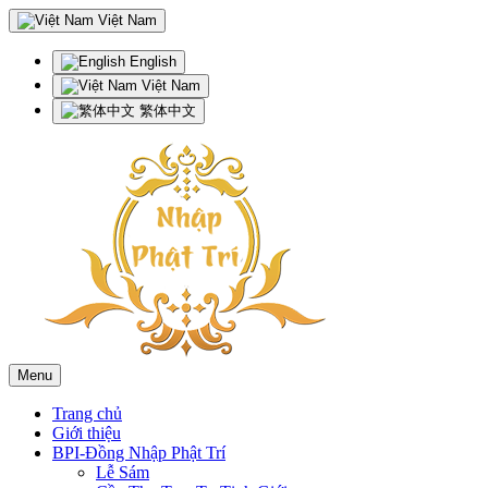
Việt Nam
English
Việt Nam
繁体中文
Menu
Trang chủ
Giới thiệu
BPI-Đồng Nhập Phật Trí
Lễ Sám